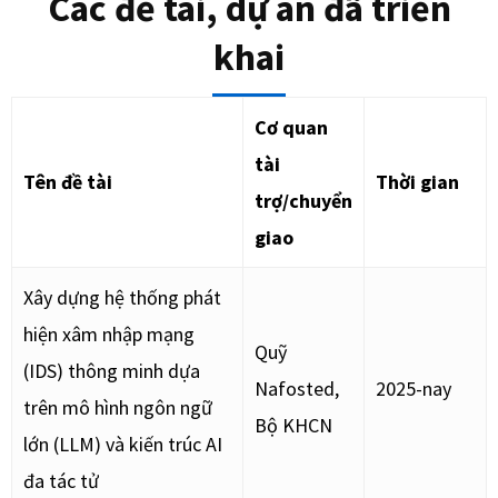
Các đề tài, dự án đã triển
khai
Cơ quan
tài
Tên đề tài
Thời gian
trợ/chuyển
giao
Xây dựng hệ thống phát
hiện xâm nhập mạng
Quỹ
(IDS) thông minh dựa
Nafosted,
2025-nay
trên mô hình ngôn ngữ
Bộ KHCN
lớn (LLM) và kiến trúc AI
đa tác tử