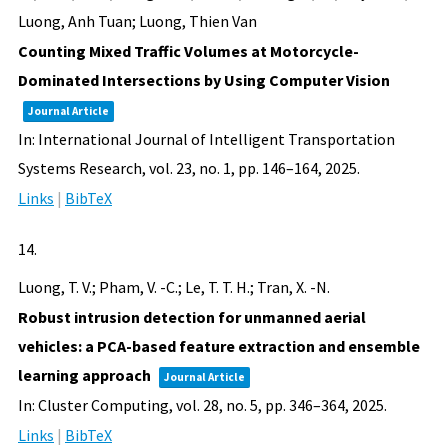
Luong, Anh Tuan; Luong, Thien Van
Counting Mixed Traffic Volumes at Motorcycle-
Dominated Intersections by Using Computer Vision
Journal Article
In:
International Journal of Intelligent Transportation
Systems Research,
vol. 23,
no. 1,
pp. 146–164,
2025
.
Links
|
BibTeX
14.
Luong, T. V.; Pham, V. -C.; Le, T. T. H.; Tran, X. -N.
Robust intrusion detection for unmanned aerial
vehicles: a PCA-based feature extraction and ensemble
learning approach
Journal Article
In:
Cluster Computing,
vol. 28,
no. 5,
pp. 346–364,
2025
.
Links
|
BibTeX