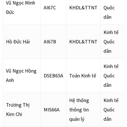
Vũ Ngọc Minh
AI67C
KHDL&TTNT
Quốc
Đức
dân
Kinh tế
Hồ Đức Hải
AI67B
KHDL&TTNT
Quốc
dân
Kinh tế
Vũ Ngọc Hồng
DSEB65A
Toán Kinh tế
Quốc
Anh
dân
Hệ thống
Kinh tế
Trương Thị
MIS66A
thông tin
Quốc
Kim Chi
quản lý
dân