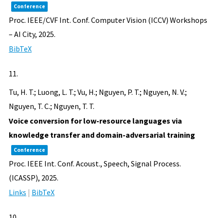
Conference
Proc. IEEE/CVF Int. Conf. Computer Vision (ICCV) Workshops
– AI City,
2025
.
BibTeX
11.
Tu, H. T.; Luong, L. T.; Vu, H.; Nguyen, P. T.; Nguyen, N. V.;
Nguyen, T. C.; Nguyen, T. T.
Voice conversion for low-resource languages via
knowledge transfer and domain-adversarial training
Conference
Proc. IEEE Int. Conf. Acoust., Speech, Signal Process.
(ICASSP),
2025
.
Links
|
BibTeX
10.