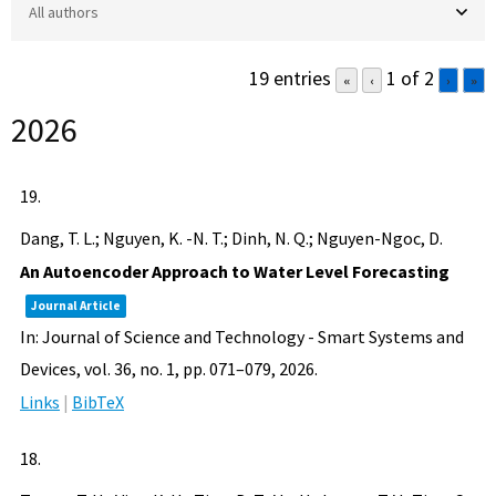
19 entries
1 of 2
«
‹
›
»
2026
19.
Dang, T. L.; Nguyen, K. -N. T.; Dinh, N. Q.; Nguyen-Ngoc, D.
An Autoencoder Approach to Water Level Forecasting
Journal Article
In:
Journal of Science and Technology - Smart Systems and
Devices,
vol. 36,
no. 1,
pp. 071–079,
2026
.
Links
|
BibTeX
18.