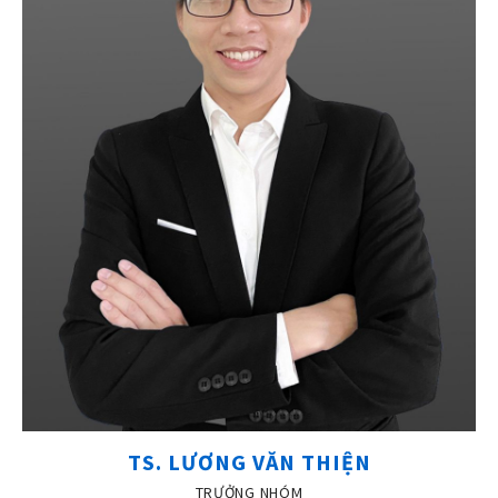
TS. LƯƠNG VĂN THIỆN
TRƯỞNG NHÓM