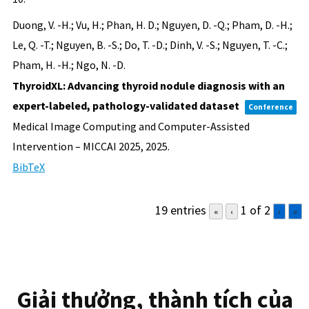
Duong, V. -H.; Vu, H.; Phan, H. D.; Nguyen, D. -Q.; Pham, D. -H.;
Le, Q. -T.; Nguyen, B. -S.; Do, T. -D.; Dinh, V. -S.; Nguyen, T. -C.;
Pham, H. -H.; Ngo, N. -D.
ThyroidXL: Advancing thyroid nodule diagnosis with an
expert-labeled, pathology-validated dataset
Conference
Medical Image Computing and Computer-Assisted
Intervention – MICCAI 2025,
2025
.
BibTeX
19 entries
1 of 2
«
‹
›
»
Giải thưởng, thành tích của