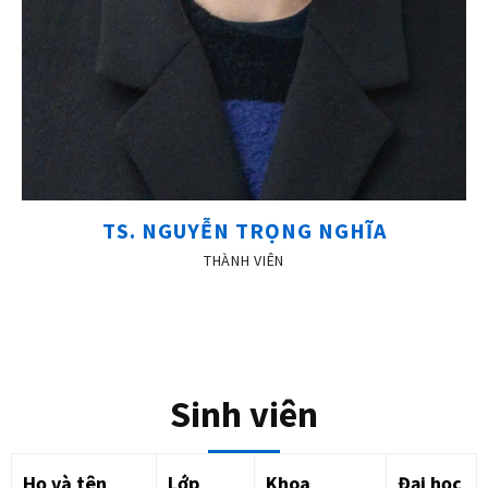
TS. NGUYỄN TRỌNG NGHĨA
THÀNH VIÊN
Sinh viên
Họ và tên
Lớp
Khoa
Đại học