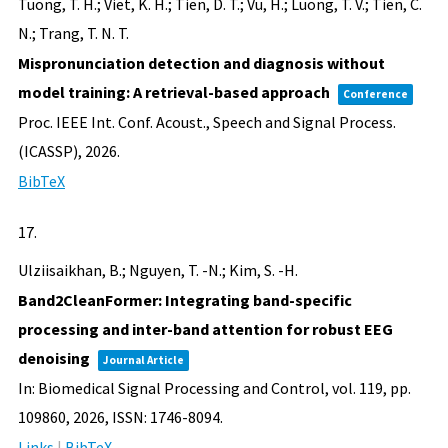
Tuong, T. H.; Viet, K. H.; Tien, D. T.; Vu, H.; Luong, T. V.; Tien, C.
N.; Trang, T. N. T.
Mispronunciation detection and diagnosis without
model training: A retrieval-based approach
Conference
Proc. IEEE Int. Conf. Acoust., Speech and Signal Process.
(ICASSP),
2026
.
BibTeX
17.
Ulziisaikhan, B.; Nguyen, T. -N.; Kim, S. -H.
Band2CleanFormer: Integrating band-specific
processing and inter-band attention for robust EEG
denoising
Journal Article
In:
Biomedical Signal Processing and Control,
vol. 119,
pp.
109860,
2026
,
ISSN: 1746-8094
.
Links
|
BibTeX