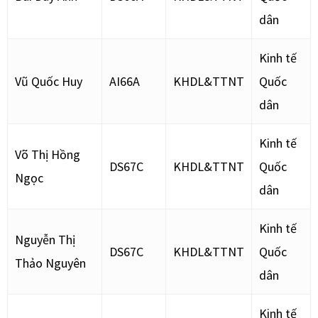
dân
Kinh tế
Vũ Quốc Huy
AI66A
KHDL&TTNT
Quốc
dân
Kinh tế
Võ Thị Hồng
DS67C
KHDL&TTNT
Quốc
Ngọc
dân
Kinh tế
Nguyễn Thị
DS67C
KHDL&TTNT
Quốc
Thảo Nguyên
dân
Kinh tế